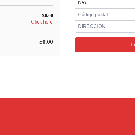
$0.00
Click here
$0.00
I