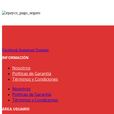
tiene
de
$ 242.700
múltiples
producto
variantes.
Las
opciones
se
pueden
elegir
en
la
página
Facebook
Instagram
Youtube
de
INFORMACIÓN
producto
Nosotros
Políticas de Garantía
Términos y Condiciones
Nosotros
Políticas de Garantía
Términos y Condiciones
ÁREA USUARIO