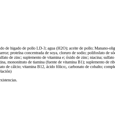
zado de higado de pollo LD-3; agua (H2O); aceite de pollo; Manano-oli
oz; proteína concentrada de soya, cloruro de sodio; polifosfato de sódi
ulfato de zinc; suplemento de vitamina e; óxido de zinc; niacina; sulfato
otina, mononitrato de tiamina (fuente de vitamina B1); suplemento de rib
to de cálcio; vitamina B12, ácido fólico;, carbonato de cobalto; compl
elación)
xistencias.