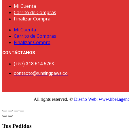
Mi Cuenta
Carrito de Compras
Finalizar Compra
Mi Cuenta
Carrito de Compras
Finalizar Compra
CONTÁCTANOS
(+57) 318 614 6763
contacto@runningpaws.co
All rights reserved. ©
Diseño Web
:
www.libel.agen
Tus Pedidos