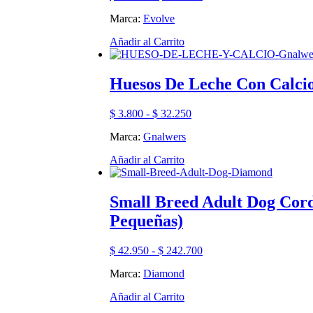
de
se
Marca:
Evolve
precios:
pueden
desde
elegir
Este
Añadir al Carrito
$ 62.900
en
producto
hasta
la
tiene
$ 355.000
página
múltiples
Huesos De Leche Con Calci
de
variantes.
producto
Las
Rango
$
3.800
-
$
32.250
opciones
de
se
Marca:
Gnalwers
precios:
pueden
desde
elegir
Este
Añadir al Carrito
$ 3.800
en
producto
hasta
la
tiene
$ 32.250
página
múltiples
Small Breed Adult Dog Cord
de
variantes.
producto
Pequeñas)
Las
opciones
se
Rango
$
42.950
-
$
242.700
pueden
de
elegir
Marca:
Diamond
precios:
en
desde
Este
Añadir al Carrito
la
$ 42.950
producto
página
hasta