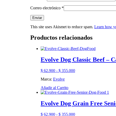
Correo electrónico
*
This site uses Akismet to reduce spam.
Learn how yo
Productos relacionados
Evolve Dog Classic Beef – 
Rango
$
62.900
-
$
355.000
de
Marca:
Evolve
precios:
desde
Este
Añadir al Carrito
$ 62.900
producto
hasta
tiene
$ 355.000
múltiples
Evolve Dog Grain Free Sen
variantes.
Las
Rango
$
62.900
-
$
355.000
opciones