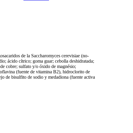
gosacaridos de la Saccharomyces cerevisiae (no-
o; ácido cítrico; goma guar; cebolla deshidratada;
 de cobre; sulfato y/o óxido de magnésio;
oflavina (fuente de vitamina B2), hidroclorito de
ejo de bisulfito de sodio y medadiona (fuente activa