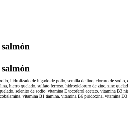
 salmón
 salmón
pollo, hidrolizado de hígado de pollo, semilla de lino, cloruro de sodio,
na, hierro quelado, sulfato ferroso, hidroxicloruro de zinc, zinc quelad
elado, selenito de sodio, vitamina E tocoferol acetato, vitamina B3 nia
alamina, vitamina B1 tiamina, vitamina B6 piridoxina, vitamina D3 colec