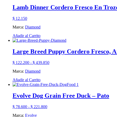
tiene
$ 355.000
múltiples
Lamb Dinner Cordero Fresco En Trozos
variantes.
Las
$
12.150
opciones
se
Marca:
Diamond
pueden
elegir
Este
Añadir al Carrito
en
producto
la
tiene
página
múltiples
Large Breed Puppy Cordero Fresco, A
de
variantes.
producto
Las
Rango
$
122.200
-
$
439.850
opciones
de
se
Marca:
Diamond
precios:
pueden
desde
elegir
Este
Añadir al Carrito
$ 122.200
en
producto
hasta
la
tiene
$ 439.850
página
múltiples
Evolve Dog Grain Free Duck – Pato
de
variantes.
producto
Las
Rango
$
78.600
-
$
221.800
opciones
de
se
Marca:
Evolve
precios: