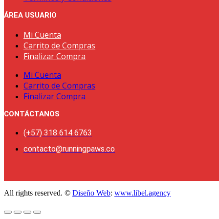
ÁREA USUARIO
Mi Cuenta
Carrito de Compras
Finalizar Compra
Mi Cuenta
Carrito de Compras
Finalizar Compra
CONTÁCTANOS
(+57) 318 614 6763
contacto@runningpaws.co
All rights reserved. ©
Diseño Web
:
www.libel.agency