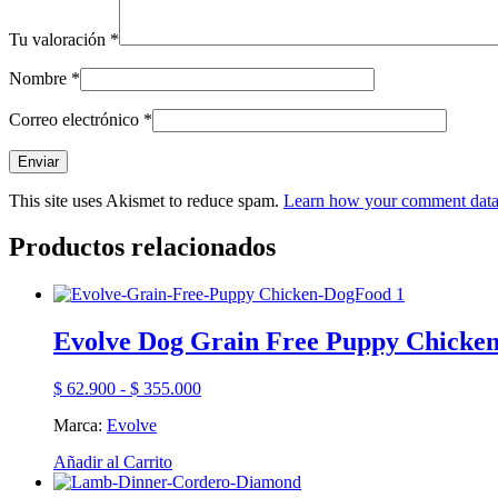
Tu valoración
*
Nombre
*
Correo electrónico
*
This site uses Akismet to reduce spam.
Learn how your comment data 
Productos relacionados
Evolve Dog Grain Free Puppy Chicke
Rango
$
62.900
-
$
355.000
de
Marca:
Evolve
precios:
desde
Este
Añadir al Carrito
$ 62.900
producto
hasta