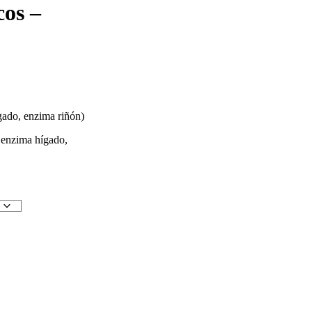
cos –
gado, enzima riñón)
, enzima hígado,