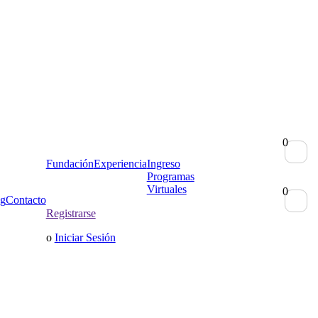
0
Fundación
Experiencia
Ingreso
Programas
Virtuales
0
g
Contacto
Registrarse
o
Iniciar Sesión