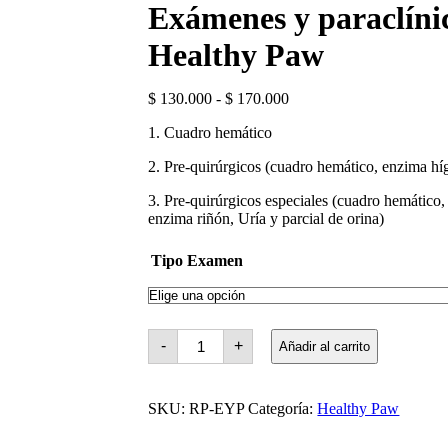
Exámenes y paraclíni
Healthy Paw
Rango
$
130.000
-
$
170.000
de
1. Cuadro hemático
precios:
desde
2. Pre-quirúrgicos (cuadro hemático, enzima hí
$ 130.000
hasta
3. Pre-quirúrgicos especiales (cuadro hemático
$ 170.000
enzima riñón, Uría y parcial de orina)
Tipo Examen
Exámenes
-
+
Añadir al carrito
y
paraclínicos
-
Healthy
SKU:
RP-EYP
Categoría:
Healthy Paw
Paw
cantidad