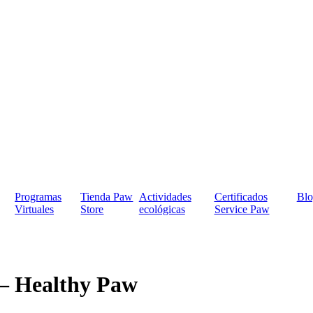
Programas
Tienda Paw
Actividades
Certificados
Blo
Virtuales
Store
ecológicas
Service Paw
 – Healthy Paw