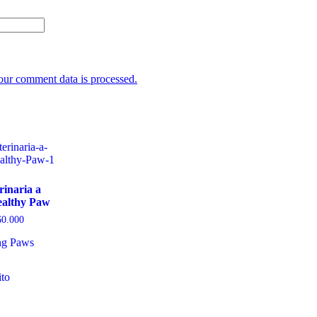
ur comment data is processed.
rinaria a
Healthy Paw
Rango
0.000
de
ng Paws
precios:
desde
Este
$ 130.000
hasta
ito
producto
$ 160.000
tiene
múltiples
variantes.