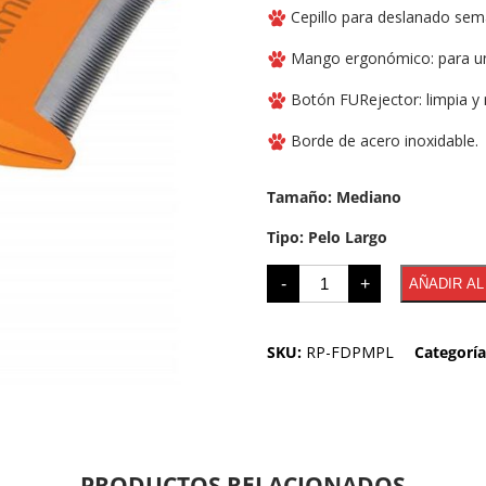
Cepillo para deslanado sem
Mango ergonómico: para un
Botón FURejector: limpia y r
Borde de acero inoxidable.
Tamaño: Mediano
Tipo: Pelo Largo
-
+
AÑADIR AL
SKU:
RP-FDPMPL
Categorí
PRODUCTOS RELACIONADOS