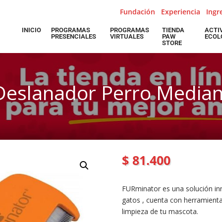
Fundación
Experiencia
Ingr
INICIO
PROGRAMAS
PROGRAMAS
TIENDA
ACTI
PRESENCIALES
VIRTUALES
PAW
ECOL
STORE
Deslanador Perro Median
$
81.400
FURminator es una solución inn
gatos , cuenta con herramienta
limpieza de tu mascota.