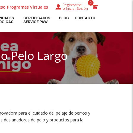
0
Registrarse
eso Programas Virtuales
o
Iniciar Sesión
VIDADES
CERTIFICADOS
BLOG
CONTACTO
ÓGICAS
SERVICE PAW
o Pelo Largo
ovadora para el cuidado del pelaje de perros y
s deslanadores de pelo y productos para la