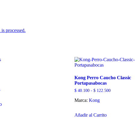
is processed.
Kong Perro Caucho Classic
Portapasabocas
s
Rango
$
40.100
-
$
122.500
de
Marca:
Kong
precios:
to
desde
Este
$ 40.100
hasta
Añadir al Carrito
producto
$ 122.500
tiene
múltiples
variantes.