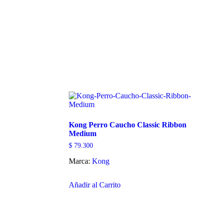
Kong Perro Caucho Classic Ribbon
Medium
$
79.300
Marca:
Kong
Este
Añadir al Carrito
producto
tiene
múltiples
variantes.