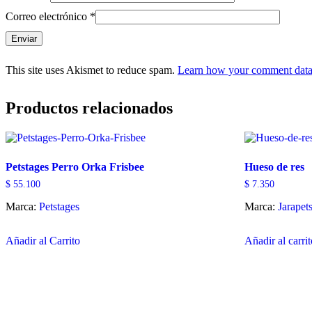
Correo electrónico
*
This site uses Akismet to reduce spam.
Learn how your comment data 
Productos relacionados
Petstages Perro Orka Frisbee
Hueso de res
$
55.100
$
7.350
Marca:
Petstages
Marca:
Jarapet
Este
Añadir al Carrito
Añadir al carri
producto
tiene
múltiples
variantes.
Las
opciones