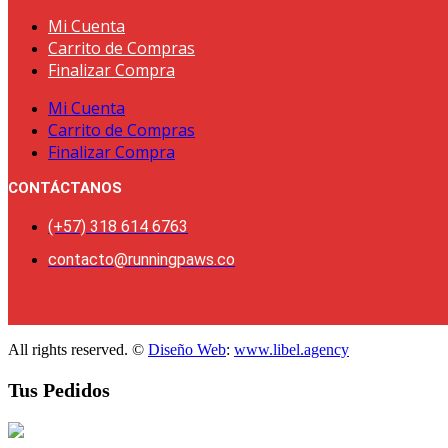
Mi Cuenta
Carrito de Compras
Finalizar Compra
Mi Cuenta
Carrito de Compras
Finalizar Compra
CONTÁCTANOS
(+57) 318 614 6763
contacto@runningpaws.co
All rights reserved. ©
Diseño Web
:
www.libel.agency
Tus Pedidos