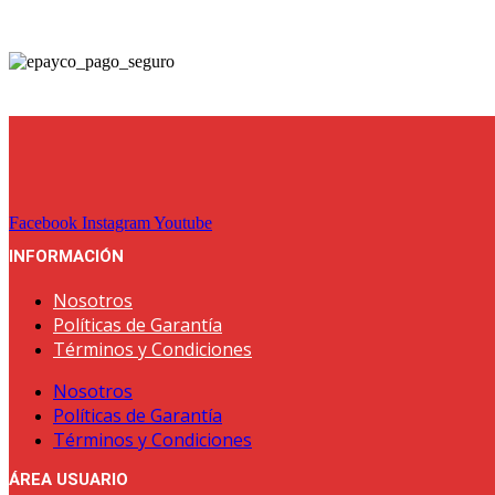
se
pueden
elegir
en
la
página
de
producto
Facebook
Instagram
Youtube
INFORMACIÓN
Nosotros
Políticas de Garantía
Términos y Condiciones
Nosotros
Políticas de Garantía
Términos y Condiciones
ÁREA USUARIO