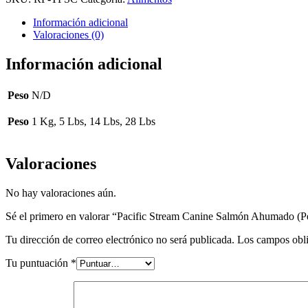
Salmón
Ahumado
Información adicional
(Perros
Valoraciones (0)
Con
Sensibilidades
A
Información adicional
Los
Alimentos)
cantidad
Peso
N/D
Peso
1 Kg, 5 Lbs, 14 Lbs, 28 Lbs
Valoraciones
No hay valoraciones aún.
Sé el primero en valorar “Pacific Stream Canine Salmón Ahumado (P
Tu dirección de correo electrónico no será publicada.
Los campos obli
Tu puntuación
*