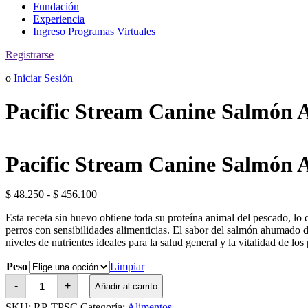
Fundación
Experiencia
Ingreso Programas Virtuales
Registrarse
o
Iniciar Sesión
Pacific Stream Canine Salmón 
Pacific Stream Canine Salmón 
Rango
$
48.250
-
$
456.100
de
Esta receta sin huevo obtiene toda su proteína animal del pescado, lo 
precios:
perros con sensibilidades alimenticias. El sabor del salmón ahumado de
desde
niveles de nutrientes ideales para la salud general y la vitalidad de los
$ 48.250
hasta
Peso
Limpiar
$ 456.100
Pacific
-
+
Añadir al carrito
Stream
Canine
SKU:
RP-TPSC
Categoría:
Alimentos