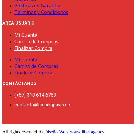
Políticas de Garantía
Términos y Condiciones
ÁREA USUARIO
Mi Cuenta
Carrito de Compras
Finalizar Compra
Mi Cuenta
Carrito de Compras
Finalizar Compra
CONTÁCTANOS
(+57) 318 614 6763
contacto@runningpaws.co
All rights reserved. ©
Diseño Web
:
www.libel.agency