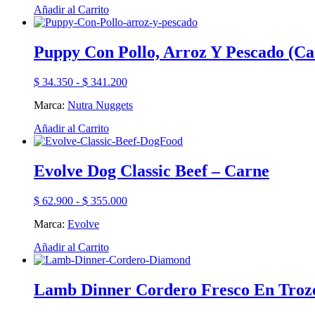
desde
Este
Añadir al Carrito
$ 78.600
producto
hasta
tiene
$ 369.400
múltiples
Puppy Con Pollo, Arroz Y Pescado (C
variantes.
Las
Rango
$
34.350
-
$
341.200
opciones
de
se
Marca:
Nutra Nuggets
precios:
pueden
desde
elegir
Este
Añadir al Carrito
$ 34.350
en
producto
hasta
la
tiene
$ 341.200
página
múltiples
Evolve Dog Classic Beef – Carne
de
variantes.
producto
Las
Rango
$
62.900
-
$
355.000
opciones
de
se
Marca:
Evolve
precios:
pueden
desde
elegir
Este
Añadir al Carrito
$ 62.900
en
producto
hasta
la
tiene
$ 355.000
página
múltiples
Lamb Dinner Cordero Fresco En Trozos
de
variantes.
producto
Las