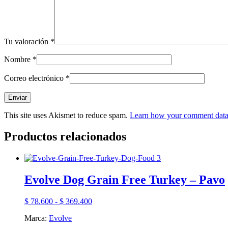
Tu valoración
*
Nombre
*
Correo electrónico
*
This site uses Akismet to reduce spam.
Learn how your comment data 
Productos relacionados
Evolve Dog Grain Free Turkey – Pavo
Rango
$
78.600
-
$
369.400
de
Marca:
Evolve
precios: