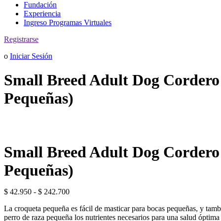
Fundación
Experiencia
Ingreso Programas Virtuales
Registrarse
o
Iniciar Sesión
Small Breed Adult Dog Cordero 
Pequeñas)
Small Breed Adult Dog Cordero 
Pequeñas)
Rango
$
42.950
-
$
242.700
de
La croqueta pequeña es fácil de masticar para bocas pequeñas, y tambi
precios:
perro de raza pequeña los nutrientes necesarios para una salud óptima 
desde