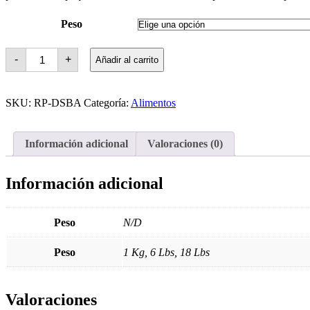
$ 42.950
hasta
Peso
$ 242.700
Small
-
+
Añadir al carrito
Breed
Adult
Dog
Cordero
SKU:
RP-DSBA
Categoría:
Alimentos
Fresco,
Arroz
Y
Súper
Información adicional
Valoraciones (0)
Ingredientes
(Perros
Adultos
Información adicional
De
Razas
Pequeñas)
cantidad
Peso
N/D
Peso
1 Kg, 6 Lbs, 18 Lbs
Valoraciones