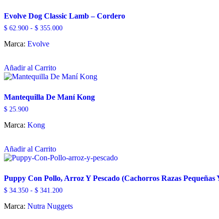
Evolve Dog Classic Lamb – Cordero
Rango
$
62.900
-
$
355.000
de
Marca:
Evolve
precios:
desde
Este
$ 62.900
hasta
Añadir al Carrito
producto
$ 355.000
tiene
múltiples
variantes.
Mantequilla De Maní Kong
Las
$
25.900
opciones
se
Marca:
Kong
pueden
elegir
Este
en
Añadir al Carrito
producto
la
tiene
página
múltiples
de
variantes.
Puppy Con Pollo, Arroz Y Pescado (Cachorros Razas Pequeñas 
producto
Las
Rango
$
34.350
-
$
341.200
opciones
de
se
Marca:
Nutra Nuggets
precios:
pueden
desde