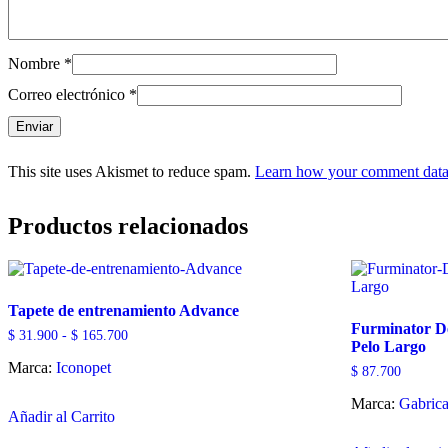
Nombre
*
Correo electrónico
*
This site uses Akismet to reduce spam.
Learn how your comment data 
Productos relacionados
Tapete de entrenamiento Advance
Furminator D
Rango
$
31.900
-
$
165.700
Pelo Largo
de
Marca:
Iconopet
precios:
$
87.700
desde
Este
$ 31.900
Marca:
Gabric
hasta
Añadir al Carrito
producto
$ 165.700
tiene