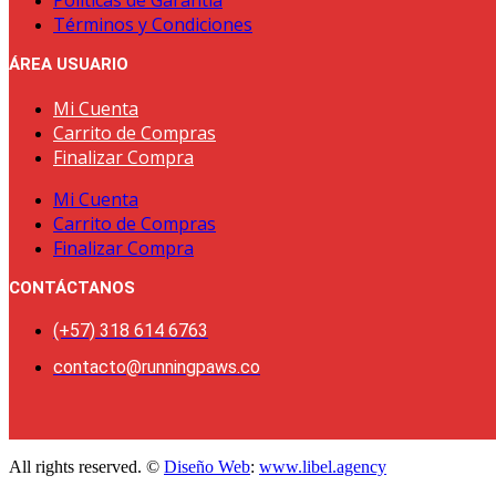
Términos y Condiciones
ÁREA USUARIO
Mi Cuenta
Carrito de Compras
Finalizar Compra
Mi Cuenta
Carrito de Compras
Finalizar Compra
CONTÁCTANOS
(+57) 318 614 6763
contacto@runningpaws.co
All rights reserved. ©
Diseño Web
:
www.libel.agency