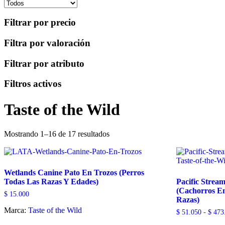
Filtrar por precio
Filtra por valoración
Filtrar por atributo
Filtros activos
Taste of the Wild
Ordenado
Mostrando 1–16 de 17 resultados
por
los
últimos
Wetlands Canine Pato En Trozos (Perros
Todas Las Razas Y Edades)
Pacific Stre
(Cachorros E
$
15.000
Razas)
Marca:
Taste of the Wild
$
51.050
-
$
473