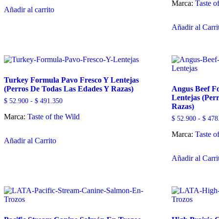
Marca:
Taste o
Añadir al carrito
Añadir al Carri
Turkey Formula Pavo Fresco Y Lentejas
(Perros De Todas Las Edades Y Razas)
Angus Beef F
Lentejas (Per
Rango
$
52.900
-
$
491.350
Razas)
de
Marca:
Taste of the Wild
precios:
$
52.900
-
$
478
desde
Este
$ 52.900
Marca:
Taste o
hasta
Añadir al Carrito
producto
$ 491.350
tiene
Añadir al Carri
múltiples
variantes.
Las
opciones
se
pueden
elegir