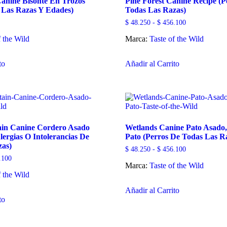
Canine Bisonte En Trozos
Pine Forest Canine Recipe (P
pueden
elegir
 Las Razas Y Edades)
Todas Las Razas)
elegir
en
en
la
Rango
$
48.250
-
$
456.100
la
página
de
página
de
f the Wild
Marca:
Taste of the Wild
precios:
desde
de
producto
Este
Este
$ 48.250
producto
hasta
to
Añadir al Carrito
producto
producto
$ 456.100
tiene
tiene
múltiples
múltiples
variantes.
variantes.
Las
Las
opciones
opciones
se
se
ain Canine Cordero Asado
Wetlands Canine Pato Asado,
pueden
pueden
lergias O Intolerancias De
Pato (Perros De Todas Las R
elegir
elegir
zas)
en
en
Rango
$
48.250
-
$
456.100
la
la
de
Rango
.100
página
página
Marca:
Taste of the Wild
precios:
de
desde
de
de
f the Wild
precios:
Este
$ 48.250
desde
producto
producto
hasta
Añadir al Carrito
Este
$ 48.250
producto
$ 456.100
hasta
to
producto
tiene
$ 456.100
tiene
múltiples
múltiples
variantes.