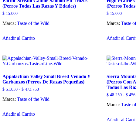
Pacific Stream Canine Salmón En Trozos
High Prairie 
en
(Perros Todas Las Razas Y Edades)
(Perros Todas
la
página
$
15.000
$
15.000
de
producto
Marca:
Taste of the Wild
Marca:
Taste o
Este
Añadir al Carrito
Añadir al Carri
producto
tiene
múltiples
variantes.
Las
opciones
se
Appalachian Valley Small Breed Venado Y
Sierra Mount
pueden
Garbanzos (Perros De Razas Pequeñas)
(Perros Con A
elegir
Todas Las Ra
en
Rango
$
51.050
-
$
473.750
la
de
$
48.250
-
$
456
página
Marca:
Taste of the Wild
precios:
desde
de
Marca:
Taste o
Este
$ 51.050
producto
hasta
Añadir al Carrito
producto
$ 473.750
Añadir al Carri
tiene
múltiples
variantes.