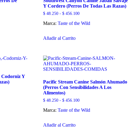
erros De
Southwest Canyon Canine Jabalí Salvaje
elegir
Y Cordero (Perros De Todas Las Razas)
en
la
Rango
$
48.250
-
$
456.100
página
de
de
Marca:
Taste of the Wild
precios:
desde
producto
Este
$ 48.250
hasta
Añadir al Carrito
producto
$ 456.100
tiene
múltiples
variantes.
Las
opciones
se
 Codorniz Y
pueden
azas)
Pacific Stream Canine Salmón Ahumado
elegir
(Perros Con Sensibilidades A Los
en
Alimentos)
la
página
Rango
$
48.250
-
$
456.100
de
de
producto
Marca:
Taste of the Wild
precios:
desde
Este
$ 48.250
hasta
Añadir al Carrito
producto
$ 456.100
tiene