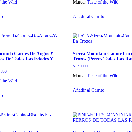
f the Wild
precios:
Marca:
Taste of the Wild
precios:
desde
desde
Este
$ 51.050
Este
$ 51.050
hasta
hasta
to
Añadir al Carrito
producto
producto
$ 473.750
$ 473.750
tiene
tiene
múltiples
múltiples
variantes.
variantes.
Las
Las
opciones
opciones
se
se
ormula Carnes De Angus Y
Sierra Mountain Canine Cor
pueden
pueden
ros De Todas Las Edades Y
Trozos (Perros Todas Las Ra
elegir
elegir
en
en
$
15.000
la
la
Rango
.850
página
página
Marca:
Taste of the Wild
de
de
de
f the Wild
precios:
Este
desde
producto
producto
Añadir al Carrito
Este
$ 52.900
producto
hasta
to
producto
tiene
$ 478.850
tiene
múltiples
múltiples
variantes.
variantes.
Las
Las
opciones
opciones
se
se
pueden