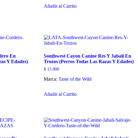
Este
$ 54.450
hasta
Añadir al Carrito
producto
$ 508.250
tiene
múltiples
variantes.
Las
opciones
se
pueden
elegir
dero En
Southwest Cayon Canine Res Y Jabalí En
en
zas Y Edades)
Trozos (Perros Todas Las Razas Y Edades)
la
página
$
15.000
de
producto
Marca:
Taste of the Wild
Este
Añadir al Carrito
producto
tiene
múltiples
variantes.
Las
opciones
se
pueden