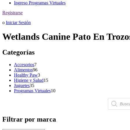
Ingreso Programas Virtuales
Registrarse
o
Iniciar Sesión
Wetlands Canine Pato En Trozos
Categorías
7
Accesorios
7
productos
96
Alimentos
96
productos
3
Healthy Paw
3
productos
15
Higiene y Salud
15
35
productos
Juguetes
35
productos
10
Programas Virtuales
10
productos
Búsqueda
de
productos
Filtrar por marca