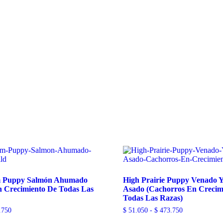
am Puppy Salmón Ahumado
High Prairie Puppy Venado Y
n Crecimiento De Todas Las
Asado (Cachorros En Crecim
Todas Las Razas)
Rango
Rango
.750
$
51.050
-
$
473.750
de
de