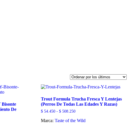
Trout Formula Trucha Fresca Y Lentejas
 Bisonte
(Perros De Todas Las Edades Y Razas)
iento De
Rango
$
54.450
-
$
508.250
de
Marca:
Taste of the Wild
precios:
desde