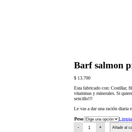
Barf salmon 
$
13.700
Esta fabricado con: Costillar, f
vitaminas y minerales. Si quie
sencillo!!!
Le vas a dar una ración diaria 
Peso
Limpia
Barf
-
+
Añadir al ca
salmon