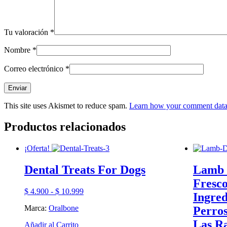
Tu valoración
*
Nombre
*
Correo electrónico
*
This site uses Akismet to reduce spam.
Learn how your comment data 
Productos relacionados
¡Oferta!
Dental Treats For Dogs
Lamb 
Fresco
Rango
$
4.900
-
$
10.999
Ingred
de
Marca:
Oralbone
Perros
precios:
desde
Las R
Este
Añadir al Carrito