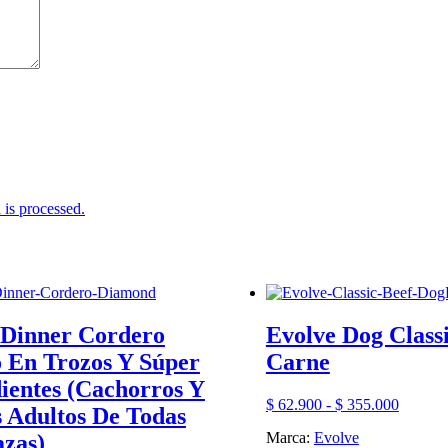
is processed.
Dinner Cordero
Evolve Dog Classi
 En Trozos Y Súper
Carne
ientes (Cachorros Y
Rango
$
62.900
-
$
355.000
 Adultos De Todas
de
Marca:
Evolve
azas)
precios: