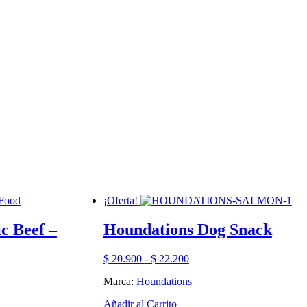
¡Oferta!
c Beef –
Houndations Dog Snack
Rango
$
20.900
-
$
22.200
de
Marca:
Houndations
precios:
desde
Este
Añadir al Carrito