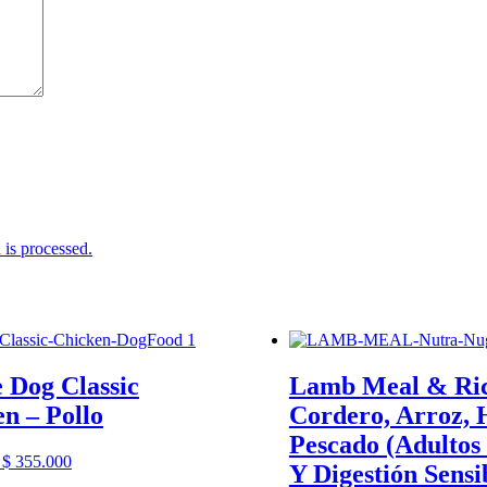
is processed.
 Dog Classic
Lamb Meal & Ri
n – Pollo
Cordero, Arroz, 
Pescado (Adultos
Rango
$
355.000
Y Digestión Sensi
de