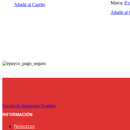
desde
Marca:
Ev
Este
Añadir al Carrito
$ 20.900
producto
hasta
Añadir al 
tiene
$ 22.200
múltiples
variantes.
Las
opciones
se
pueden
elegir
en
la
página
de
producto
Facebook
Instagram
Youtube
INFORMACIÓN
Nosotros