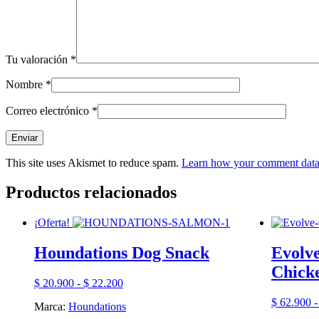
Tu valoración
*
Nombre
*
Correo electrónico
*
This site uses Akismet to reduce spam.
Learn how your comment data 
Productos relacionados
¡Oferta!
Houndations Dog Snack
Evolve
Chicke
Rango
$
20.900
-
$
22.200
de
$
62.900
-
Marca:
Houndations
precios: