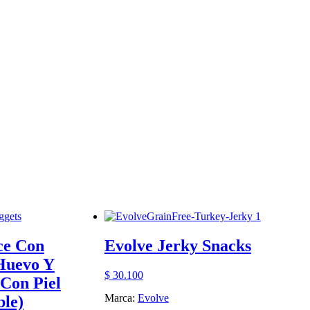
ce Con
Evolve Jerky Snacks
Huevo Y
$
30.100
 Con Piel
Marca:
Evolve
ble)