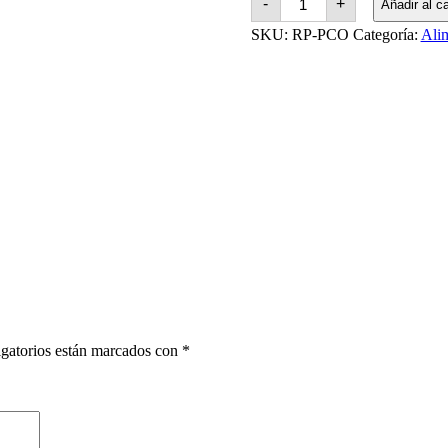
-
+
Añadir al ca
Canine
OM
SKU:
RP-PCO
Categoría:
Ali
2
Kg
cantidad
gatorios están marcados con
*