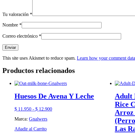
Tu valoración
*
Nombre
*
Correo electrónico
*
This site uses Akismet to reduce spam.
Learn how your comment data 
Productos relacionados
Huesos De Avena Y Leche
Adult
Rice C
Rango
$
11.950
-
$
12.900
Arroz 
de
Marca:
Gnalwers
(Perro
precios:
desde
Las R
Este
Añadir al Carrito
$ 11.950
producto