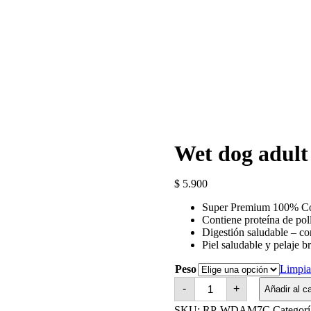
Wet dog adult
$
5.900
Super Premium 100% Co
Contiene proteína de poll
Digestión saludable – co
Piel saludable y pelaje br
Peso
Limpia
Wet
-
+
Añadir al ca
dog
adult
SKU:
RP-WDAM7C
Categorí