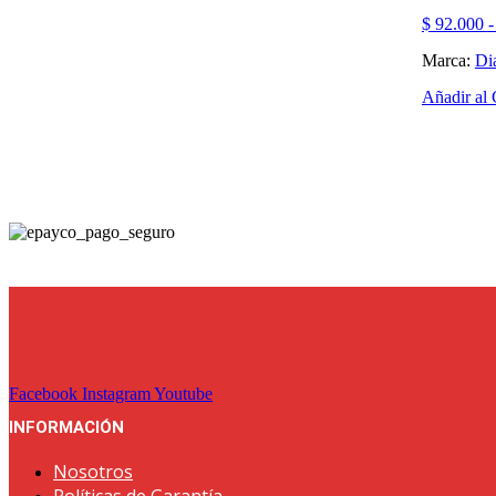
hasta
tiene
$ 12.900
$
92.000
-
múltiples
variantes.
Marca:
Di
Las
opciones
Añadir al 
se
pueden
elegir
en
la
página
de
producto
Facebook
Instagram
Youtube
INFORMACIÓN
Nosotros