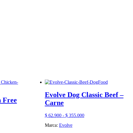
Evolve Dog Classic Beef –
 Free
Carne
Rango
$
62.900
-
$
355.000
de
Marca:
Evolve
precios:
desde