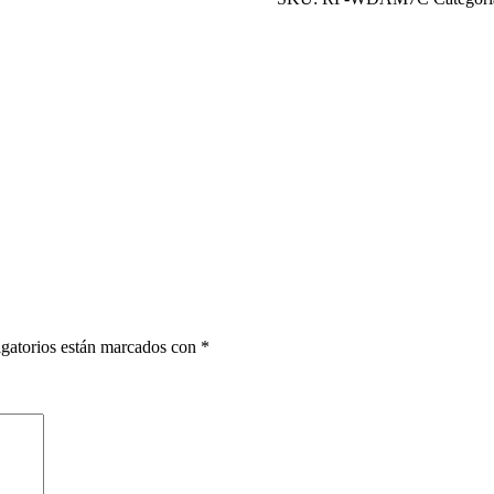
Beef
100
gr
cantidad
gatorios están marcados con
*