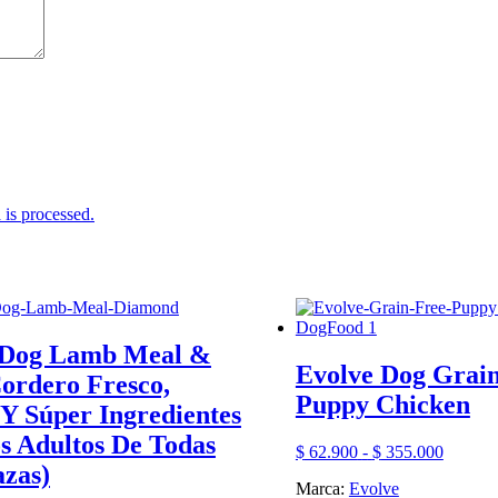
is processed.
 Dog Lamb Meal &
Evolve Dog Grain
ordero Fresco,
Puppy Chicken
Y Súper Ingredientes
s Adultos De Todas
Rango
$
62.900
-
$
355.000
azas)
de
Marca:
Evolve
precios: